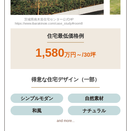
茨城県南木造住宅センター公式HP
https://www.ibarakinoie.com/case_study#room8
住宅最低価格例
1,580
万円～/30坪
得意な住宅デザイン（一部）
シンプルモダン
自然素材
和風
ナチュラル
and more...