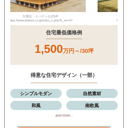
引用元：イバケン公式HP
https://www.ibaken.co.jp/seko_s.php?k_no=6
住宅最低価格例
1,500
万円～/30坪
得意な住宅デザイン（一部）
シンプルモダン
自然素材
和風
南欧風
and more...