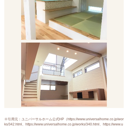
※引用元：ユニバーサルホーム公式HP（https://www.universalhome.co.jp/wor
ks/342.html、https://www.universalhome.co.jp/works/340.html、https://www.u